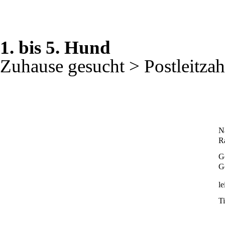
1. bis 5. Hund
Zuhause gesucht > Postleitzah
N
R
G
G
le
T